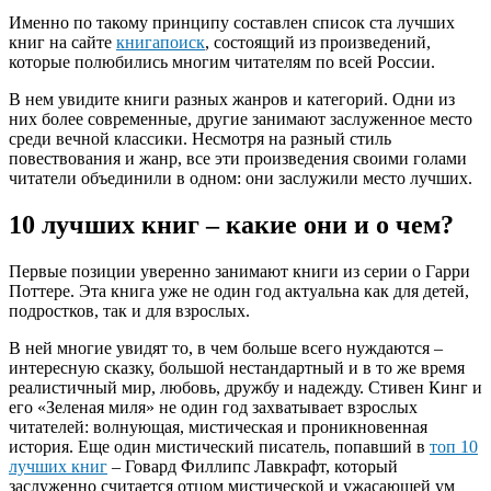
Именно по такому принципу составлен список ста лучших
книг на сайте
книгапоиск
, состоящий из произведений,
которые полюбились многим читателям по всей России.
В нем увидите книги разных жанров и категорий. Одни из
них более современные, другие занимают заслуженное место
среди вечной классики. Несмотря на разный стиль
повествования и жанр, все эти произведения своими голами
читатели объединили в одном: они заслужили место лучших.
10 лучших книг – какие они и о чем?
Первые позиции уверенно занимают книги из серии о Гарри
Поттере. Эта книга уже не один год актуальна как для детей,
подростков, так и для взрослых.
В ней многие увидят то, в чем больше всего нуждаются –
интересную сказку, большой нестандартный и в то же время
реалистичный мир, любовь, дружбу и надежду. Стивен Кинг и
его «Зеленая миля» не один год захватывает взрослых
читателей: волнующая, мистическая и проникновенная
история. Еще один мистический писатель, попавший в
топ 10
лучших книг
– Говард Филлипс Лавкрафт, который
заслуженно считается отцом мистической и ужасающей ум