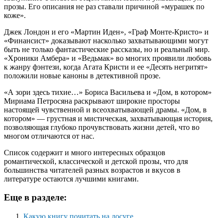
прозы. Его описания не раз ставали причиной «мурашек по
коже».
Джек Лондон и его «Мартин Иден», «Граф Монте-Кристо» и
«Финансист» доказывают насколько захватывающими могут
быть не только фантастические рассказы, но и реальный мир.
«Хроники Амбера» и «Ведьмак» во многих проявили любовь
к жанру фэнтези, когда Агата Кристи и ее «Десять негритят»
положили новые каноны в детективной прозе.
«А зори здесь тихие…» Бориса Васильева и «Дом, в котором»
Мириама Петросяна раскрывают широкие просторы
настоящей чувственной и всеохватывающей драмы. «Дом, в
котором» — грустная и мистическая, захватывающая история,
позволяющая глубоко прочувствовать жизни детей, что во
многом отличаются от нас.
Список содержит и много интересных образцов
романтической, классической и детской прозы, что для
большинства читателей разных возрастов и вкусов в
литературе остаются лучшими книгами.
Еще в разделе:
Какую книгу почитать на досуге