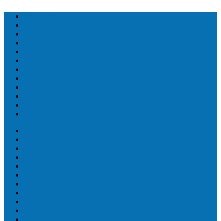
Топ людей
Топ еда
Топ животных
Топ растений
Топ Земли
Топ мира
Топ сооружений
Топ спорт
Топ технологии
Топ авто
Топ Факты
Разное
Топ людей
Топ еда
Топ животных
Топ растений
Топ Земли
Топ мира
Топ сооружений
Топ спорт
Топ технологии
Топ авто
Топ Факты