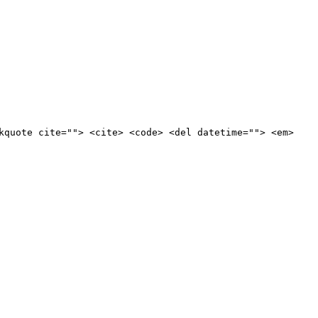
kquote cite=""> <cite> <code> <del datetime=""> <em>