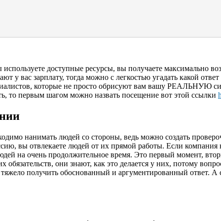
ы используете доступные ресурсы, вы получаете максимально во
т у вас зарплату, тогда можно с легкостью угадать какой ответ
циалистов, которые не просто обрисуют вам вашу РЕАЛЬНУЮ си
ть, то первым шагом можно назвать посещение вот этой ссылки
ании
ходимо нанимать людей со стороны, ведь можно создать проверо
иссию, вы отвлекаете людей от их прямой работы. Если компания 
 людей на очень продолжительное время. Это первый момент, вт
 обязательств, они знают, как это делается у них, потому вопрос
нь тяжело получить обоснованный и аргументированный ответ. А