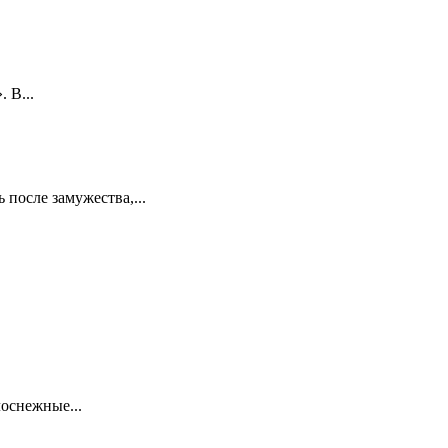
 В...
 после замужества,...
лоснежные...