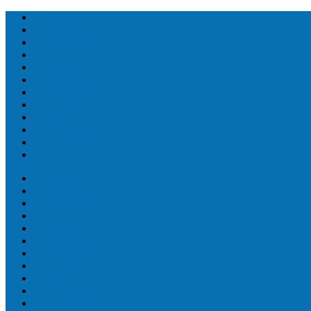
Топ людей
Топ еда
Топ животных
Топ растений
Топ Земли
Топ мира
Топ сооружений
Топ спорт
Топ технологии
Топ авто
Топ Факты
Разное
Топ людей
Топ еда
Топ животных
Топ растений
Топ Земли
Топ мира
Топ сооружений
Топ спорт
Топ технологии
Топ авто
Топ Факты