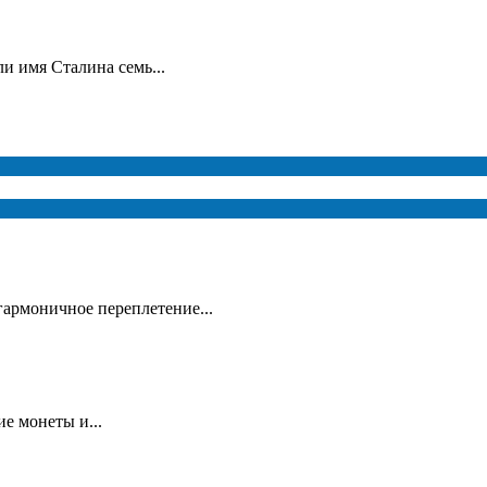
и имя Сталина семь...
гармоничное переплетение...
е монеты и...