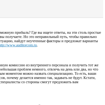
зможную прибыль? Где вы ищете ответы, на эти столь простые
 вы получаете. Но это неправильный путь, чтобы правильно
туацию, найдут неучтенные факторы и предложат варианты
http://www.auditorcom.ru
.
чную комиссию из внутреннего персонала и получить тот же
небольшая проблем немного, отвлечь на день или два, но что
орым моментом можно назвать специализацию. То есть, ваши
ов, почему делается именно так, задавать не будут. Кстати,
 специалисты со стороны смогут предложить вам