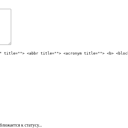
" title=""> <abbr title=""> <acronym title=""> <b> <bloc
лижается к статусу...