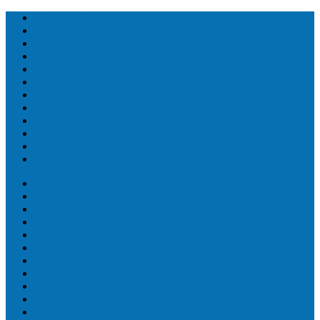
Топ людей
Топ еда
Топ животных
Топ растений
Топ Земли
Топ мира
Топ сооружений
Топ спорт
Топ технологии
Топ авто
Топ Факты
Разное
Топ людей
Топ еда
Топ животных
Топ растений
Топ Земли
Топ мира
Топ сооружений
Топ спорт
Топ технологии
Топ авто
Топ Факты