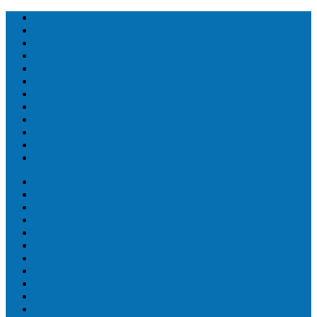
Топ людей
Топ еда
Топ животных
Топ растений
Топ Земли
Топ мира
Топ сооружений
Топ спорт
Топ технологии
Топ авто
Топ Факты
Разное
Топ людей
Топ еда
Топ животных
Топ растений
Топ Земли
Топ мира
Топ сооружений
Топ спорт
Топ технологии
Топ авто
Топ Факты