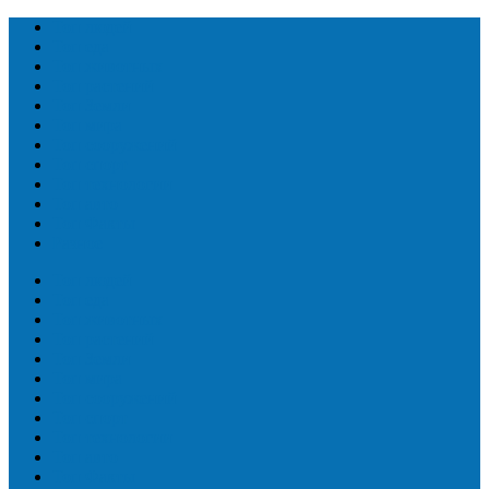
Топ людей
Топ еда
Топ животных
Топ растений
Топ Земли
Топ мира
Топ сооружений
Топ спорт
Топ технологии
Топ авто
Топ Факты
Разное
Топ людей
Топ еда
Топ животных
Топ растений
Топ Земли
Топ мира
Топ сооружений
Топ спорт
Топ технологии
Топ авто
Топ Факты