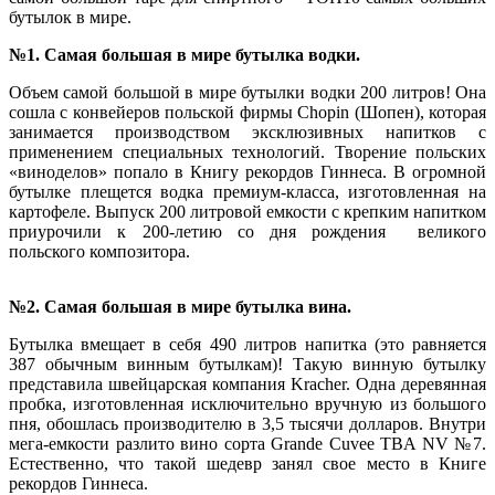
бутылок в мире.
№1. Самая большая в мире бутылка водки.
Объем самой большой в мире бутылки водки 200 литров! Она
сошла с конвейеров польской фирмы Chopin (Шопен), которая
занимается производством эксклюзивных напитков с
применением специальных технологий. Творение польских
«виноделов» попало в Книгу рекордов Гиннеса. В огромной
бутылке плещется водка премиум-класса, изготовленная на
картофеле. Выпуск 200 литровой емкости с крепким напитком
приурочили к 200-летию со дня рождения великого
польского композитора.
№2. Самая большая в мире бутылка вина.
Бутылка вмещает в себя 490 литров напитка (это равняется
387 обычным винным бутылкам)! Такую винную бутылку
представила швейцарская компания Kracher. Одна деревянная
пробка, изготовленная исключительно вручную из большого
пня, обошлась производителю в 3,5 тысячи долларов. Внутри
мега-емкости разлито вино сорта Grande Cuvee TBA NV №7.
Естественно, что такой шедевр занял свое место в Книге
рекордов Гиннеса.