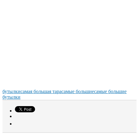
бутылки
самая большая тара
самые большие
самые большие
бутылки