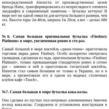
непосредственной близости от производственных цехов
бренда Hainz, трансформировалась из неприглядного элемента
ландшафта в современный памятник – бутылку кетчупа! В
мире нет ни одной емкости для кетчупа большего размера, чем
эта. Высота тары 2м 40см, ширина 1м 20см, а вес – целых 680
кг.
№6. Самая большая оригинальная бутылка «Finsbury
Platinum» в мире, увеличенная ровно в сто раз.
Самый большой в мире коктейль «джин-тоник» приготовила
торговая марка
джин Finsbury. Особо колоритно смотрелась
громадная, сделанная из льда, оригинальная бутылка «Finsbury
Platinum», только превышающая стандартную ровно в сотню
раз – именно в ней и приготовили гигантский коктейль.
Напиток стал самым большим не только в Украине, но и в
мире, а презентовали его в одном из модных столичных
клубов кафе «Touch».
№7. Самая большая в мире бутылка кока-колы.
Она сделана из пустых пол-литровых алюминиевых баночек
из-под кока-колы. Сооружена и установлена конструкция в
Китае.