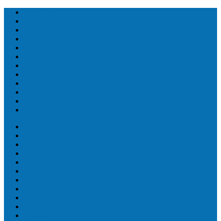
Топ людей
Топ еда
Топ животных
Топ растений
Топ Земли
Топ мира
Топ сооружений
Топ спорт
Топ технологии
Топ авто
Топ Факты
Разное
Топ людей
Топ еда
Топ животных
Топ растений
Топ Земли
Топ мира
Топ сооружений
Топ спорт
Топ технологии
Топ авто
Топ Факты