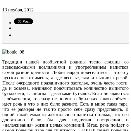
13 ноября, 2012
Традиции нашей необъятной родины тесно связаны со
всевозможными возлияниями и употреблением напитков
самой разной крепости. Любит народ повеселиться – этого у
русских не отнимешь, а где веселье, там и выпивка рекой.
После очередного праздничного застолья, очень часто гости,
да и хозяева, начинают подсчитывать количество выпитого
бутылками, а, иногда – десятками бутылок. Если не вдаваться
в объяснения, то сразу не понять о бутылках какого объема
идет речь и что в них было разлито. Есть в мире такая тара,
что ее размеры не так-то просто себе сразу представить. В
одной такой емкости алкогольного напитка столько, что его
достаточно было бы для поднятия настроения и
«налаживания» жизни целых компаний. Итак, речь пойдет о
самой большой таре для спиртного – ТОП10 самых больших