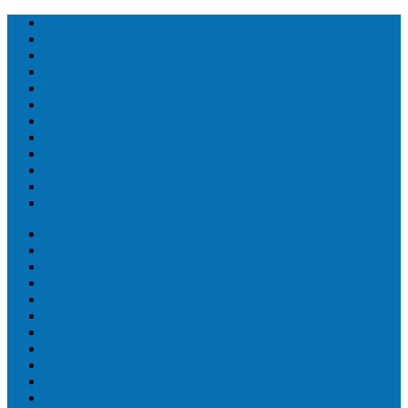
Топ людей
Топ еда
Топ животных
Топ растений
Топ Земли
Топ мира
Топ сооружений
Топ спорт
Топ технологии
Топ авто
Топ Факты
Разное
Топ людей
Топ еда
Топ животных
Топ растений
Топ Земли
Топ мира
Топ сооружений
Топ спорт
Топ технологии
Топ авто
Топ Факты