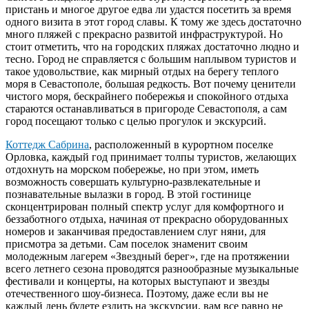
пристань и многое другое едва ли удастся посетить за время
одного визита в этот город славы. К тому же здесь достаточно
много пляжей с прекрасно развитой инфраструктурой. Но
стоит отметить, что на городских пляжах достаточно людно и
тесно. Город не справляется с большим наплывом туристов и
такое удовольствие, как мирный отдых на берегу теплого
моря в Севастополе, большая редкость. Вот почему ценители
чистого моря, бескрайнего побережья и спокойного отдыха
стараются останавливаться в пригороде Севастополя, а сам
город посещают только с целью прогулок и экскурсий.
Коттедж Сабрина
, расположенный в курортном поселке
Орловка, каждый год принимает толпы туристов, желающих
отдохнуть на морском побережье, но при этом, иметь
возможность совершать культурно-развлекательные и
познавательные вылазки в город. В этой гостинице
сконцентрирован полный спектр услуг для комфортного и
беззаботного отдыха, начиная от прекрасно оборудованных
номеров и заканчивая предоставлением слуг няни, для
присмотра за детьми. Сам поселок знаменит своим
молодежным лагерем «Звездный берег», где на протяжении
всего летнего сезона проводятся разнообразные музыкальные
фестивали и концерты, на которых выступают и звезды
отечественного шоу-бизнеса. Поэтому, даже если вы не
каждый день будете ездить на экскурсии, вам все равно не