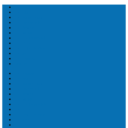
Топ людей
Топ еда
Топ животных
Топ растений
Топ Земли
Топ мира
Топ сооружений
Топ спорт
Топ технологии
Топ авто
Топ Факты
Разное
Топ людей
Топ еда
Топ животных
Топ растений
Топ Земли
Топ мира
Топ сооружений
Топ спорт
Топ технологии
Топ авто
Топ Факты