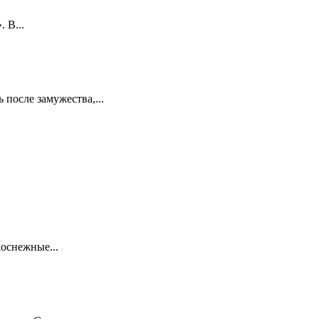
 В...
 после замужества,...
лоснежные...