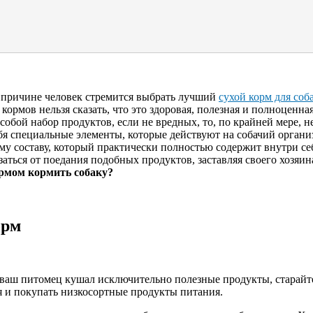
ой причине человек стремится выбрать лучший
сухой корм для соб
кормов нельзя сказать, что это здоровая, полезная и полноценна
собой набор продуктов, если не вредных, то, по крайней мере, н
бя специальные элементы, которые действуют на собачий орган
оему составу, который практически полностью содержит внутри с
аться от поедания подобных продуктов, заставляя своего хозяин
рмом кормить собаку?
орм
бы ваш питомец кушал исключительно полезные продукты, старайт
я и покупать низкосортные продукты питания.