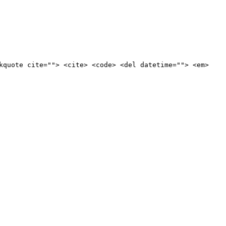
kquote cite=""> <cite> <code> <del datetime=""> <em>