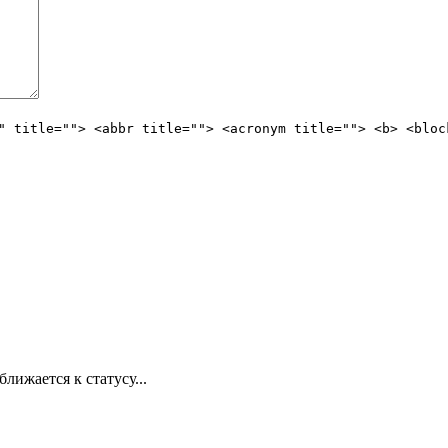
" title=""> <abbr title=""> <acronym title=""> <b> <bloc
лижается к статусу...