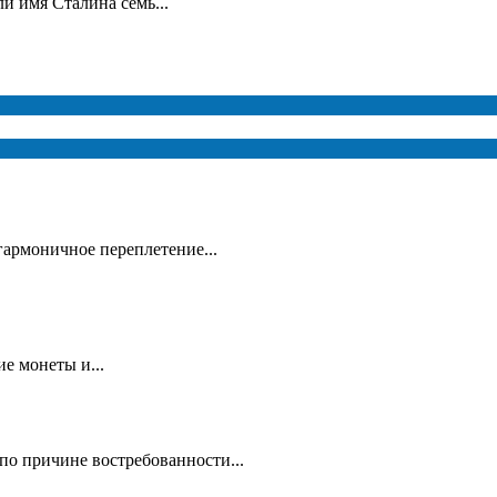
и имя Сталина семь...
гармоничное переплетение...
е монеты и...
по причине востребованности...