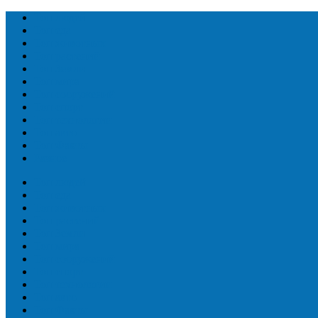
Топ людей
Топ еда
Топ животных
Топ растений
Топ Земли
Топ мира
Топ сооружений
Топ спорт
Топ технологии
Топ авто
Топ Факты
Разное
Топ людей
Топ еда
Топ животных
Топ растений
Топ Земли
Топ мира
Топ сооружений
Топ спорт
Топ технологии
Топ авто
Топ Факты