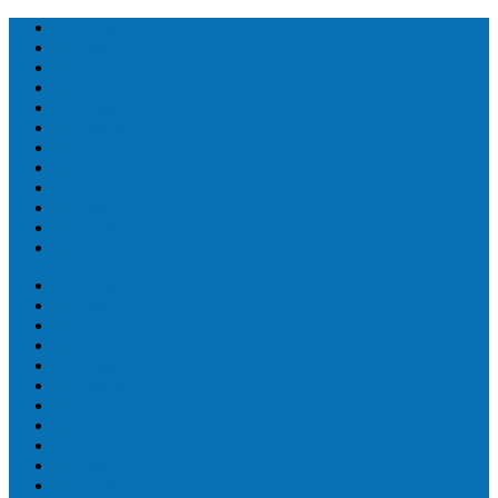
Топ людей
Топ еда
Топ животных
Топ растений
Топ Земли
Топ мира
Топ сооружений
Топ спорт
Топ технологии
Топ авто
Топ Факты
Разное
Топ людей
Топ еда
Топ животных
Топ растений
Топ Земли
Топ мира
Топ сооружений
Топ спорт
Топ технологии
Топ авто
Топ Факты