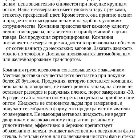
ценам, цена значительно снижается при покупке крупным
оптом. Наша незамерзайка имеет удобную тару с ручками,
этикетку, прекрасный цвет. Кроме этого, она приятно пахнет
и продается по выгодным ценам и на удобных условиях
сотрудничества. Компания предоставляет каждому клиенту
личного менеджера, независимо от приобретаемой партии
товара. Вся продукция сертифицирована. Компания
поставляет неземерзающие жидкости в произвольных объемах
– от сотен канистр до нескольких вагонов. Заказать жидкость
можно по телефону. Доставка производится автомобильным
или железнодорожным транспортом.
Компания грузоперевозчик согласовывается с заказчиком.
Местная доставка осуществляется бесплатно при покупке
более 20 бутылок. Продукция, которую поставляет компания,
безопасна для здоровья, не имеет резкого запаха, на стекле не
оставляет разводов и радужных пленок, порог замерзания -30.
В разделе сайта можно посмотреть расценки на приобретение
оптом. Жидкость не становится льдом при замерзании, а
получает гелеобразную форму, что предохраняет омыватели
от замерзания. Не имеющая метанола жидкость, не вредит
дворникам и лакокрасочному покрытию, резинкам и
уплотнителям, эффективно и бережно препятствует
образованию наледи, очищает качественно поверхности фар и
стекла. В теплый сезон для поддержания чистоты фар и стекол