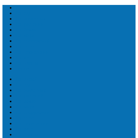
Топ людей
Топ еда
Топ животных
Топ растений
Топ Земли
Топ мира
Топ сооружений
Топ спорт
Топ технологии
Топ авто
Топ Факты
Разное
Топ людей
Топ еда
Топ животных
Топ растений
Топ Земли
Топ мира
Топ сооружений
Топ спорт
Топ технологии
Топ авто
Топ Факты