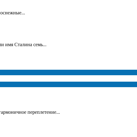
лоснежные...
и имя Сталина семь...
гармоничное переплетение...