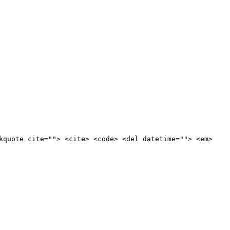
kquote cite=""> <cite> <code> <del datetime=""> <em>