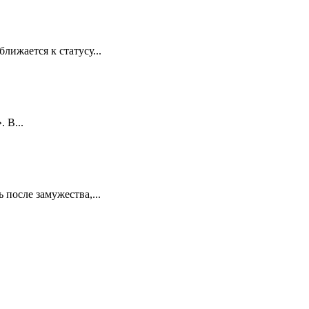
лижается к статусу...
 В...
 после замужества,...