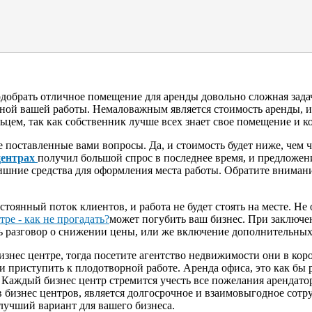
обрать отличное помещение для аренды довольно сложная задач
шной вашей работы. Немаловажным является стоимость аренды, 
льцем, так как собственник лучше всех знает свое помещение и к
 поставленные вами вопросы. Да, и стоимость будет ниже, чем ч
центрах
получил большой спрос в последнее время, и предложени
шние средства для оформления места работы. Обратите внимание
стоянный поток клиентов, и работа не будет стоять на месте. Не 
может погубить ваш бизнес. При заключе
ь разговор о снижении цены, или же включение дополнительных 
бизнес центре, тогда посетите агентство недвижимости они в кор
 и приступить к плодотворной работе. Аренда офиса, это как б
 Каждый бизнес центр стремится учесть все пожелания арендатор
бизнес центров, является долгосрочное и взаимовыгодное сотру
 лучший вариант для вашего бизнеса.