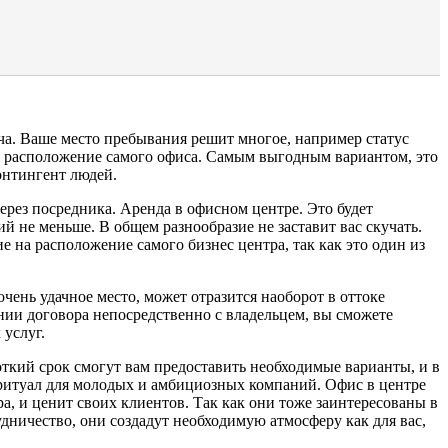
а. Ваше место пребывания решит многое, например статус
и расположение самого офиса. Самым выгодным вариантом, это
онтингент людей.
ерез посредника. Аренда в офисном центре. Это будет
й не меньше. В общем разнообразие не заставит вас скучать.
 на расположение самого бизнес центра, так как это один из
очень удачное место, может отразится наоборот в оттоке
нии договора непосредственно с владельцем, вы сможете
услуг.
откий срок смогут вам предоставить необходимые варианты, и в
ы ритуал для молодых и амбициозных компаний. Офис в центре
а, и ценит своих клиентов. Так как они тоже заинтересованы в
дничество, они создадут необходимую атмосферу как для вас,