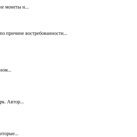
е монеты и...
по причине востребованности...
ном...
к. Автор...
оторые...