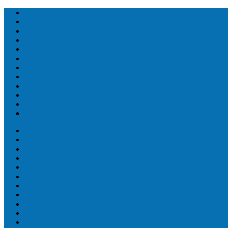
Топ людей
Топ еда
Топ животных
Топ растений
Топ Земли
Топ мира
Топ сооружений
Топ спорт
Топ технологии
Топ авто
Топ Факты
Разное
Топ людей
Топ еда
Топ животных
Топ растений
Топ Земли
Топ мира
Топ сооружений
Топ спорт
Топ технологии
Топ авто
Топ Факты