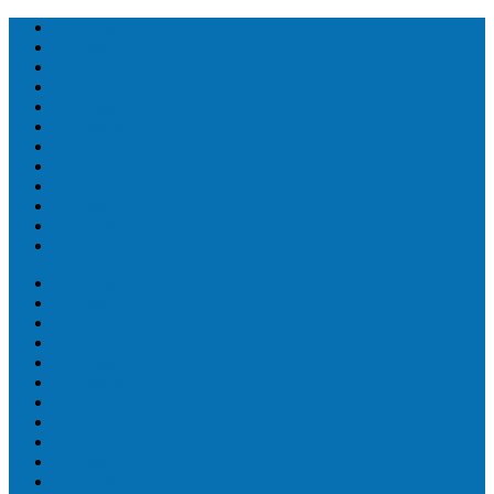
Топ людей
Топ еда
Топ животных
Топ растений
Топ Земли
Топ мира
Топ сооружений
Топ спорт
Топ технологии
Топ авто
Топ Факты
Разное
Топ людей
Топ еда
Топ животных
Топ растений
Топ Земли
Топ мира
Топ сооружений
Топ спорт
Топ технологии
Топ авто
Топ Факты