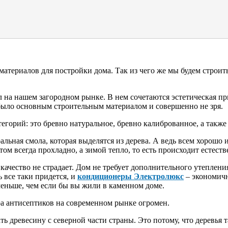
атериалов для постройки дома. Так из чего же мы будем строит
на нашем загородном рынке. В нем сочетаются эстетическая при
было основным строительным материалом и совершенно не зря.
горий: это бревно натуральное, бревно калиброванное, а также
ьная смола, которая выделятся из дерева. А ведь всем хорошо и
том всегда прохладно, а зимой тепло, то есть происходит естес
качество не страдает. Дом не требует дополнительного утепления
 все таки придется, и
кондиционеры Электролюкс
– экономичн
 меньше, чем если бы вы жили в каменном доме.
ра антисептиков на современном рынке огромен.
ть древесину с северной части страны. Это потому, что деревья т