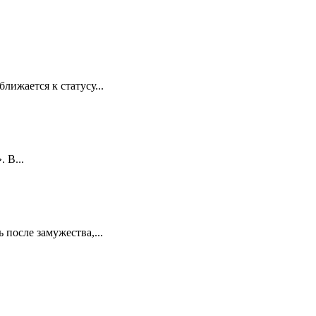
лижается к статусу...
 В...
 после замужества,...