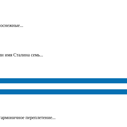
лоснежные...
и имя Сталина семь...
гармоничное переплетение...