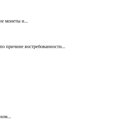
е монеты и...
по причине востребованности...
ном...