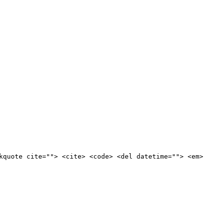
kquote cite=""> <cite> <code> <del datetime=""> <em>