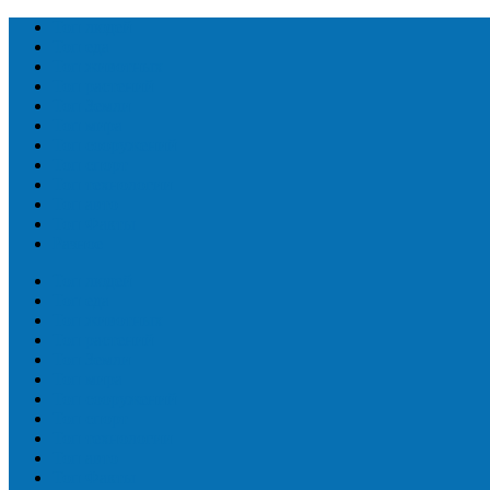
Топ людей
Топ еда
Топ животных
Топ растений
Топ Земли
Топ мира
Топ сооружений
Топ спорт
Топ технологии
Топ авто
Топ Факты
Разное
Топ людей
Топ еда
Топ животных
Топ растений
Топ Земли
Топ мира
Топ сооружений
Топ спорт
Топ технологии
Топ авто
Топ Факты