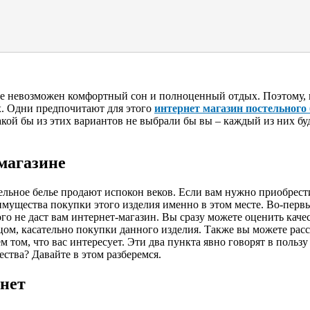
нее невозможен комфортный сон и полноценный отдых. Поэтому, 
х. Одни предпочитают для этого
интернет магазин постельного
акой бы из этих вариантов не выбрали бы вы – каждый из них б
магазине
льное белье продают испокон веков. Если вам нужно приобрести
еимущества покупки этого изделия именно в этом месте. Во-перв
о не даст вам интернет-магазин. Вы сразу можете оценить качест
цом, касательно покупки данного изделия. Также вы можете расс
ем том, что вас интересует. Эти два пункта явно говорят в польз
ства? Давайте в этом разберемся.
рнет