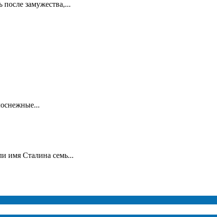
 после замужества,...
лоснежные...
и имя Сталина семь...