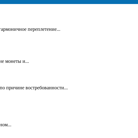
гармоничное переплетение...
е монеты и...
по причине востребованности...
ном...