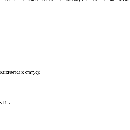
лижается к статусу...
 В...