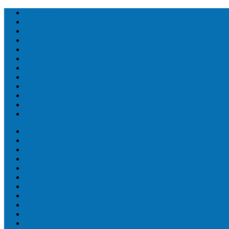
Топ людей
Топ еда
Топ животных
Топ растений
Топ Земли
Топ мира
Топ сооружений
Топ спорт
Топ технологии
Топ авто
Топ Факты
Разное
Топ людей
Топ еда
Топ животных
Топ растений
Топ Земли
Топ мира
Топ сооружений
Топ спорт
Топ технологии
Топ авто
Топ Факты