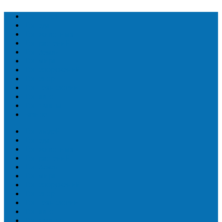
Топ людей
Топ еда
Топ животных
Топ растений
Топ Земли
Топ мира
Топ сооружений
Топ спорт
Топ технологии
Топ авто
Топ Факты
Разное
Топ людей
Топ еда
Топ животных
Топ растений
Топ Земли
Топ мира
Топ сооружений
Топ спорт
Топ технологии
Топ авто
Топ Факты