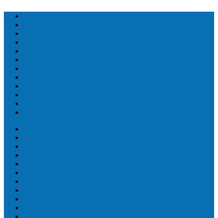
Топ людей
Топ еда
Топ животных
Топ растений
Топ Земли
Топ мира
Топ сооружений
Топ спорт
Топ технологии
Топ авто
Топ Факты
Разное
Топ людей
Топ еда
Топ животных
Топ растений
Топ Земли
Топ мира
Топ сооружений
Топ спорт
Топ технологии
Топ авто
Топ Факты