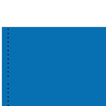
Топ людей
Топ еда
Топ животных
Топ растений
Топ Земли
Топ мира
Топ сооружений
Топ спорт
Топ технологии
Топ авто
Топ Факты
Разное
Топ людей
Топ еда
Топ животных
Топ растений
Топ Земли
Топ мира