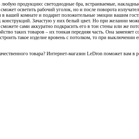
о любую продукцию: светодиодные бра, встраиваемые, накладные
о сможет осветить рабочий уголок, но и после поворота излучат
 в вашей комнате и подарит положительные эмоции вашим гост
 конструкций. Зачастую у них белый цвет. Но при желании можн
 сможете сами аккуратно подкрасить его в тон стены или же пот
ойство таких товаров – их тонкая передняя часть. Она заменяет
строить такое изделие вровень с потолком, то при выключении ег
 качественного товара? Интернет-магазин LeDron поможет вам в 