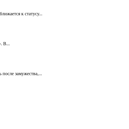
лижается к статусу...
 В...
 после замужества,...