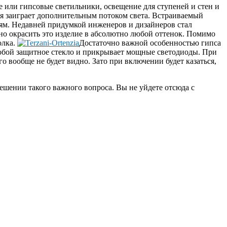
 или гипсовые светильники, освещение для ступеней и стен и
еля заиграет дополнительным потоком света. Встраиваемый
ям. Недавней придумкой инженеров и дизайнеров стал
о окрасить это изделие в абсолютно любой оттенок. Помимо
олка.
Достаточно важной особенностью гипса
 собой защитное стекло и прикрывает мощные светодиоды. При
о вообще не будет видно. Зато при включении будет казаться,
решении такого важного вопроса. Вы не уйдете отсюда с