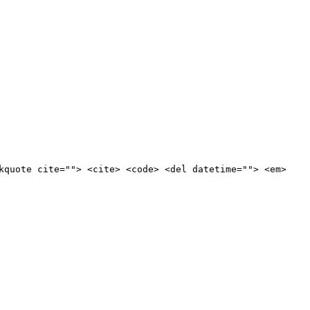
kquote cite=""> <cite> <code> <del datetime=""> <em>