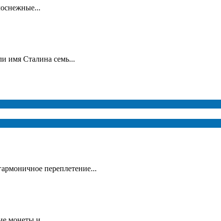
лоснежные...
и имя Сталина семь...
гармоничное переплетение...
е монеты и...