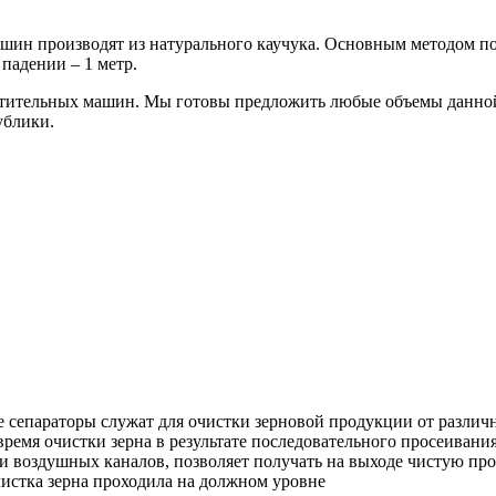
шин производят из натурального каучука. Основным методом по
падении – 1 метр.
стительных машин. Мы готовы предложить любые объемы данной
ублики.
 сепараторы служат для очистки зерновой продукции от различ
емя очистки зерна в результате последовательного просеивани
 воздушных каналов, позволяет получать на выходе чистую про
чистка зерна проходила на должном уровне