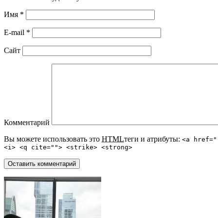
Имя
*
E-mail
*
Сайт
Комментарий
Вы можете использовать это
HTML
теги и атрибуты:
<a href="
<i> <q cite=""> <strike> <strong>