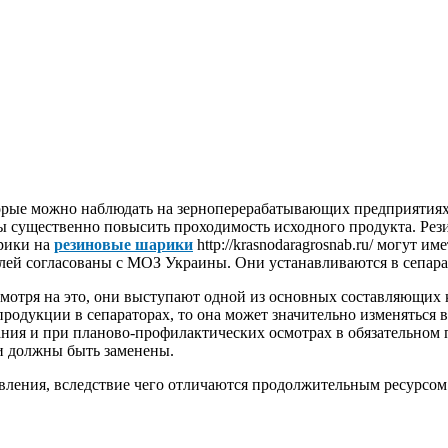
торые можно наблюдать на зерноперерабатывающих предприятиях
ны существенно повысить проходимость исходного продукта. Ре
арики на
резиновые шарики
http://krasnodaragrosnab.ru/ могут 
елей согласованы с МОЗ Украины. Они устанавливаются в сепа
мотря на это, они выступают одной из основных составляющих 
продукции в сепараторах, то она может значительно изменяться
ания и при планово-профилактических осмотрах в обязательном 
и должны быть заменены.
вления, вследствие чего отличаются продолжительным ресурсом 