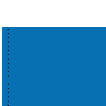
Топ людей
Топ еда
Топ животных
Топ растений
Топ Земли
Топ мира
Топ сооружений
Топ спорт
Топ технологии
Топ авто
Топ Факты
Разное
Топ людей
Топ еда
Топ животных
Топ растений
Топ Земли
Топ мира