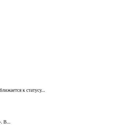
лижается к статусу...
 В...