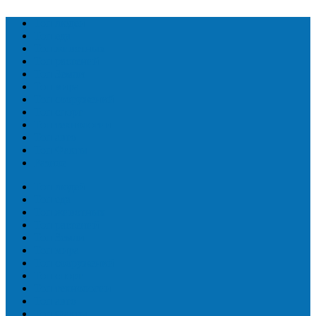
Топ людей
Топ еда
Топ животных
Топ растений
Топ Земли
Топ мира
Топ сооружений
Топ спорт
Топ технологии
Топ авто
Топ Факты
Разное
Топ людей
Топ еда
Топ животных
Топ растений
Топ Земли
Топ мира
Топ сооружений
Топ спорт
Топ технологии
Топ авто
Топ Факты