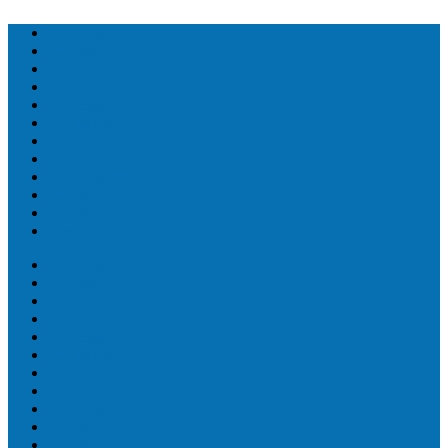
Топ людей
Топ еда
Топ животных
Топ растений
Топ Земли
Топ мира
Топ сооружений
Топ спорт
Топ технологии
Топ авто
Топ Факты
Разное
Топ людей
Топ еда
Топ животных
Топ растений
Топ Земли
Топ мира
Топ сооружений
Топ спорт
Топ технологии
Топ авто
Топ Факты