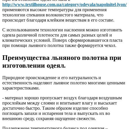
http://www.textilhouse.com.ua/category/odeyala/napolnitel-lyon/
применяются высокие температуры для применения
технологии спекания волокнистого материала, что
происходит благодаря клейким веществам в его составе.
С использованием технологии наслоения можно изготовить
одеяла различной плотности для самых разных целей и
климатических условий. Поверх сформировавшегося пласта
при помощи льняного полотна также формируется чехол.
Преимущества льняного полотна при
изготовлении одеял.
Природное происхождение и его натуральность и
естественность наделяют льняное полотно многими ценными
характеристиками.
- материал хорошо пропускает воздух благодаря воздушным
прослойкам между слоями и впитывает влагу и высыхает
достаточно быстро. Таким образом изделие способно
поглощать запахи и испарения тела и выпускать их во
внешнюю среду, сохраняя ощущение свежести.
Поддержание температурного баланса под одеялом –