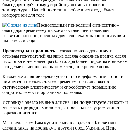
благодаря трубчатому устройству льняных волокон
температура в Вашей постели в любое время года будет
комфортной для тела.
Превосходный природный антисептик –
благодаря кремнезему в своем составе, лен подавляет
развитие плесени, вредных для человека микроорганизмов и
пылевого клеща.
Превосходная прочность
– согласно исследованиям и
отзывам покупателей льняные одеяла оказались крепче одеял
из хлопка в несколько раз благодаря более широким волокнам,
что делает льняное волокно жестче, но крепче хлопка.
К тому же льняное одеяло устойчиво к деформации – оно не
помнется и не скатается со временем, не подвержено
статическому электричеству и способствует повышению
сопротивляемости организма болезням.
Используя одеяло из льна для сна, Вы почувствуете легкость и
мягкость природных волокон, а просыпаться утром станет
гораздо приятнее.
Мы предлагаем Вам купить льняное одеяло в Киеве или
сделать заказ на доставку в другой город Украины. Цена