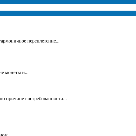
гармоничное переплетение...
е монеты и...
по причине востребованности...
ном...