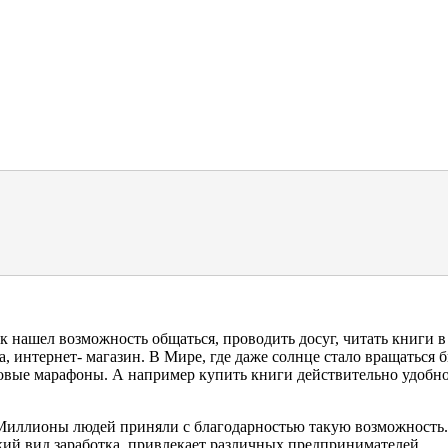
к нашел возможность общаться, проводить досуг, читать книги в
а, интернет- магазин. В Мире, где даже солнце стало вращаться 
овые марафоны. А например купить книги действительно удобно 
 Миллионы людей приняли с благодарностью такую возможность. 
гкий вид заработка, привлекает различных предпринимателей.