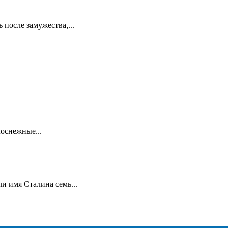
 после замужества,...
лоснежные...
и имя Сталина семь...