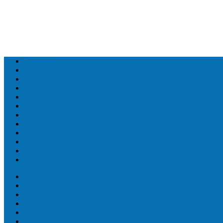
Топ людей
Топ еда
Топ животных
Топ растений
Топ Земли
Топ мира
Топ сооружений
Топ спорт
Топ технологии
Топ авто
Топ Факты
Разное
Топ людей
Топ еда
Топ животных
Топ растений
Топ Земли
Топ мира