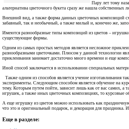
Пару лет тому наз
альтернатива цветочного букета сразу же нашла собственных 
Внешний вид, а также форма данных цветочных композиций схо
забавный, так и необычный, а также милый и, конечно же, з
Имеются разнообразные типы композиций из цветов – игрушки 
существующие формы.
Одним из самых простых методов является несложное приклеив
разнообразными цветочками. Плюсом у данной технологии являе
приклеивания занимает достаточно много времени и еще композ
Иной способ заключается в использовании специальных материа
Также одним из способов является учение изготавливания так
эксперименты. Следующим способом является обучение на кур
тему. Которым путем пойти, зависит лишь как от вас самих, а 
игрушек, а также иных цветочных композициях, то курсовые об
А еще игрушку из цветов можно использовать как праздничную 
что это и оригинальный подарок, и декорация для праздника.
Еще в разделе: