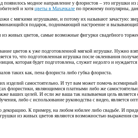
ад появилось модное направление у флористов – это игрушки из 
любителей и хотя
цветы в Махачкале
по прежнему популярны, дан
жи с мягкими игрушками, и потому их называют зачастую: звери
апоминающийся подарок, поднимающий настроение и вызывающий
из живых цветов, самые возможные фигурки свадебного торжест
ание цветов к уже подготовленной мягкой игрушке. Нужно взят
тся то, что подготовленная игрушка после оклеивания получаетс
иция, которая будет подготовлена, служит недолго и нуждается
лов таких как, пена флориста либо губка флориста.
их изделий самостоятельно. И тут вам может помочь всемирный 
сах флористики, являющимися платными либо же самостоятельн
также ваших целей. И если же ваша так называемая цель являетс
учения, либо с использование руководства с видео, является оп
декорацию. К примеру, на любом юбилее либо свадьбе. И придя 
 Игрушки из живых цветов являются возможностью выражения сво