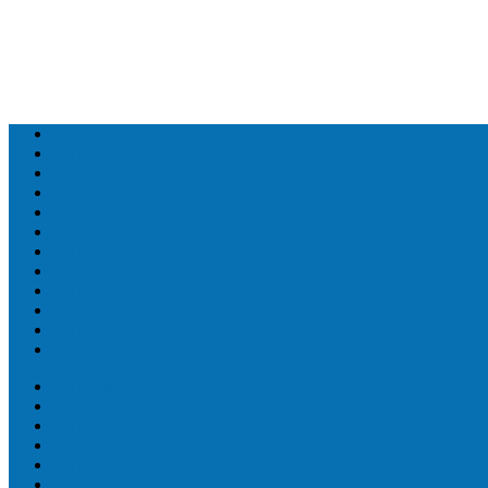
Топ людей
Топ еда
Топ животных
Топ растений
Топ Земли
Топ мира
Топ сооружений
Топ спорт
Топ технологии
Топ авто
Топ Факты
Разное
Топ людей
Топ еда
Топ животных
Топ растений
Топ Земли
Топ мира