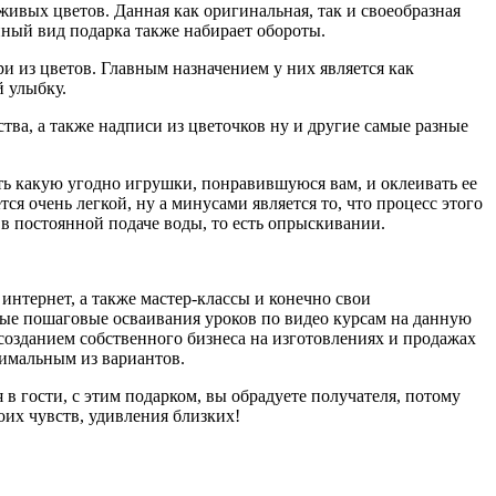
живых цветов. Данная как оригинальная, так и своеобразная
ный вид подарка также набирает обороты.
 из цветов. Главным назначением у них является как
 улыбку.
ва, а также надписи из цветочков ну и другие самые разные
ь какую угодно игрушки, понравившуюся вам, и оклеивать ее
я очень легкой, ну а минусами является то, что процесс этого
 в постоянной подаче воды, то есть опрыскивании.
интернет, а также мастер-классы и конечно свои
ые пошаговые осваивания уроков по видео курсам на данную
я созданием собственного бизнеса на изготовлениях и продажах
тимальным из вариантов.
в гости, с этим подарком, вы обрадуете получателя, потому
их чувств, удивления близких!