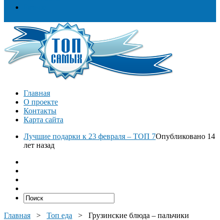
Разное
Главная
О проекте
Контакты
Карта сайта
Лучшие подарки к 23 февраля – ТОП 7
Опубликовано 14
лет назад
Главная
>
Топ еда
>
Грузинские блюда – пальчики