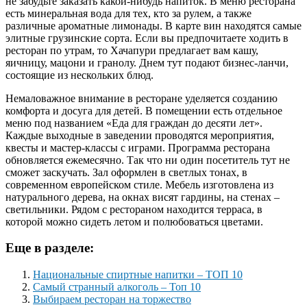
не забудьте заказать какой-нибудь напиток. В меню ресторана
есть минеральная вода для тех, кто за рулем, а также
различные ароматные лимонады. В карте вин находятся самые
элитные грузинские сорта. Если вы предпочитаете ходить в
ресторан по утрам, то Хачапури предлагает вам кашу,
яичницу, мацони и гранолу. Днем тут подают бизнес-ланчи,
состоящие из нескольких блюд.
Немаловажное внимание в ресторане уделяется созданию
комфорта и досуга для детей. В помещении есть отдельное
меню под названием «Еда для граждан до десяти лет».
Каждые выходные в заведении проводятся мероприятия,
квесты и мастер-классы с играми. Программа ресторана
обновляется ежемесячно. Так что ни один посетитель тут не
сможет заскучать. Зал оформлен в светлых тонах, в
современном европейском стиле. Мебель изготовлена из
натурального дерева, на окнах висят гардины, на стенах –
светильники. Рядом с рестораном находится терраса, в
которой можно сидеть летом и полюбоваться цветами.
Еще в разделе:
Национальные спиртные напитки – ТОП 10
Самый странный алкоголь – Топ 10
Выбираем ресторан на торжество