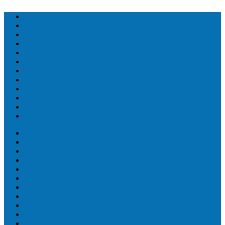
Топ людей
Топ еда
Топ животных
Топ растений
Топ Земли
Топ мира
Топ сооружений
Топ спорт
Топ технологии
Топ авто
Топ Факты
Разное
Топ людей
Топ еда
Топ животных
Топ растений
Топ Земли
Топ мира
Топ сооружений
Топ спорт
Топ технологии
Топ авто
Топ Факты