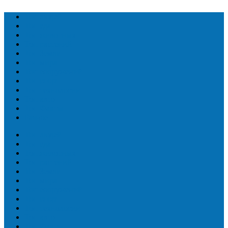
Топ людей
Топ еда
Топ животных
Топ растений
Топ Земли
Топ мира
Топ сооружений
Топ спорт
Топ технологии
Топ авто
Топ Факты
Разное
Топ людей
Топ еда
Топ животных
Топ растений
Топ Земли
Топ мира
Топ сооружений
Топ спорт
Топ технологии
Топ авто
Топ Факты