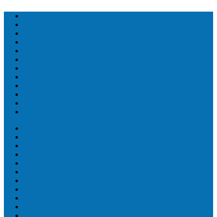
Топ людей
Топ еда
Топ животных
Топ растений
Топ Земли
Топ мира
Топ сооружений
Топ спорт
Топ технологии
Топ авто
Топ Факты
Разное
Топ людей
Топ еда
Топ животных
Топ растений
Топ Земли
Топ мира
Топ сооружений
Топ спорт
Топ технологии
Топ авто
Топ Факты